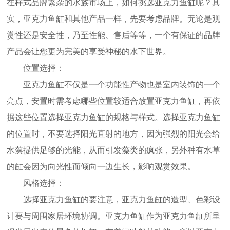
在样式品牌繁杂的水族市场上，如何挑选
亚克力鱼缸
呢？其
实，
亚克力鱼缸
和其他产品一样，
先
要考虑品牌。无论是观
赏性还是安全性，乃至性能、售后等等，一个有保证的品牌
产品会让您更为完美的享受神秘的水下世界。
位置选择：
亚克力鱼缸
不仅是一个功能性产物也是室内装饰的一个
亮点，安置时需考虑哪些位置较适合放置
亚克力鱼缸
，再依
据这些位置选择
亚克力鱼缸
的规格与样式。选择
亚克力鱼缸
的位置时，不要选择阳光直射的地方，因为强烈的阳光会给
水藻提供足够的光能，从而引发藻类的疯张，另外种有水草
的缸会因为向光性而倾向一边生长，影响观赏效果。
风格选择：
选择
亚克力鱼缸
的要注意，
亚克力鱼缸
的造型、色彩设
计要与周围家居环境协调。
亚克力鱼缸
作为
亚克力鱼缸
所呈