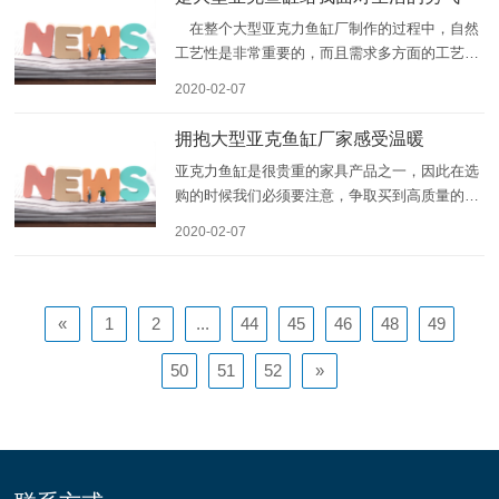
3、亚克力鱼缸具有高透明度、
在整个大型亚克力鱼缸厂制作的过程中，自然
工艺性是非常重要的，而且需求多方面的工艺。
那么这种鱼缸的定制需求什么方面的工艺呢？首
2020-02-07
先就是鱼缸本身的细节处置需求有更好的工艺，
比方在鱼缸的边缘及拐角方位也都需求有更好的
拥抱大型亚克鱼缸厂家感受温暖
细节处置，但是其在这方
亚克力鱼缸是很贵重的家具产品之一，因此在选
购的时候我们必须要注意，争取买到高质量的亚
克力鱼缸。选购时要注意亚克力鱼缸表面有无擦
2020-02-07
痕、划痕，有无结节圆涡、表面收缩 、裂纹、麻
斑、霉斑、碱迹、水迹、板材中间有无气泡和外
来杂质。玻璃鱼缸透明
«
1
2
...
44
45
46
48
49
50
51
52
»