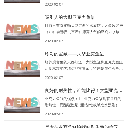
时，也对环境质量有着积极的影响。大型鱼缸的
2020-02-07
材质主要以亚克力材质为主，大型亚克力鱼缸的
身影不仅经常出现在公司、商场和一些休闲场
吸引人的大型亚克力鱼缸
所，也被许多水族工程公司
目前只有直接购买或定做的水族馆，大多数客户
（kh）会选择（宣泽）漂亮大气的亚克力水族
馆；传统家庭观赏大型亚克力鱼水族馆的体验深
2020-02-07
度不超过60厘米。用人的手掌触摸水族馆的底部
是合适的。站着的时候，成年人几乎不能操作水
珍贵的宝藏——大型亚克鱼缸
族馆，这决定了传统水族馆的整
培养观赏鱼的人都知道，大型鱼缸和亚克力鱼缸
定制水族箱的清洁非常复杂，特别是在生态鱼缸
（水族箱）中。完成整个清洁过程可能需要半天
2020-02-07
的时间。你如何清洁淡水鱼缸和淡水水族馆？ 亚
克力鱼缸厂家概要淡水鱼缸水族箱的清洁步骤将
良好的耐热性，谁能比得了大型亚克力鱼缸
有助于您的观
亚克力鱼缸的优点：1、亚克力鱼缸具有良好的
耐热性，而酸碱性是指耐酸性或碱性水浸泡）可
以超好，不容易腐蚀。2、亚克力鱼缸隔热性能
2020-02-07
很好，使用时一般没有安全问题。吉利轴承的选
择必须基于风和水的科学计算规划空间和方向。
是大型亚克鱼缸给我面对生活的勇气