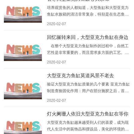
所，也被许多水族工程公司
培养观赏鱼的人都知道，大型鱼缸和大型亚克力
鱼缸水族箱的清洁非常复杂，特别是在生态鱼缸
（水族箱）中。完成整个清洁过程可能需要半天
2020-02-07
的时间。你如何清洁淡水鱼缸和淡水水族馆？ 亚
克力鱼缸厂家概要淡水鱼缸水族箱的清洁步骤将
回忆辗转来回，大型亚克力鱼缸在身边
有助于您的观
在整个大型亚克力鱼缸制作的过程中，自然工
艺性是非常重要的，而且需求多方面的工艺。那
么这种鱼缸的定制需求什么方面的工艺呢？首先
2020-02-07
就是鱼缸本身的细节处置需求有更好的工艺，比
方在鱼缸的边缘及拐角方位也都需求有更好的细
大型亚克力鱼缸莫道风景不老去
节处置，但是其在这方面
验证大型亚克力鱼缸质量的几个要素 亚克力鱼缸
制造查验固化作用：用户在部分施胶之后，首先
应结合产品包装上的阐明检查玻璃胶的表干时
2020-02-07
刻，如果时刻过短或超时过多，都阐明玻璃胶的
质量有问题(当然也应考虑环境条件的影响)。 然
灯火阑珊人依旧大型亚克力鱼缸在等你
后
大型亚克力鱼缸越来越受到人们的喜爱，成为现
代人生活中的装饰品和摆设品，美化的环境的同